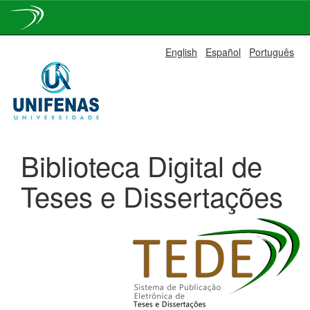
Skip
English
Español
Português
navigation
Biblioteca Digital de
Teses e Dissertações