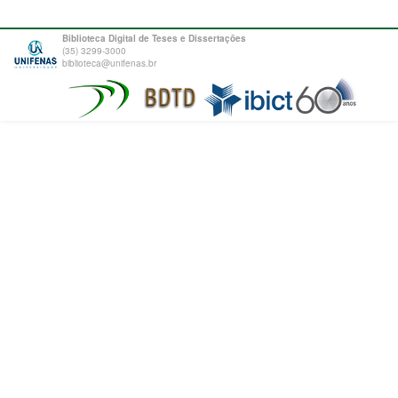
Biblioteca Digital de Teses e Dissertações
(35) 3299-3000
biblioteca@unifenas.br