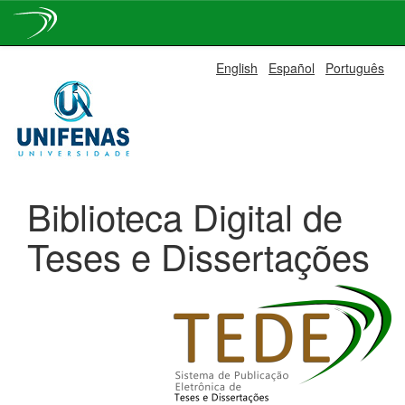
Skip
English
Español
Português
navigation
Biblioteca Digital de
Teses e Dissertações