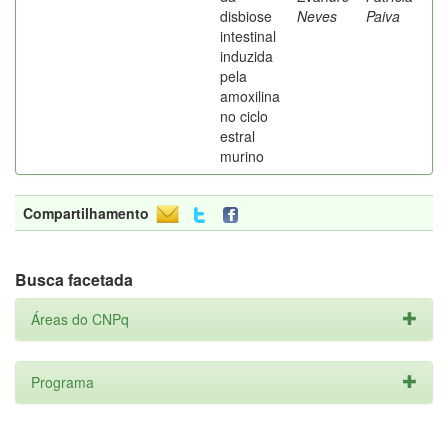
disbiose
Neves
Paiva
intestinal
induzida
pela
amoxilina
no ciclo
estral
murino
Compartilhamento
Busca facetada
Áreas do CNPq
Programa