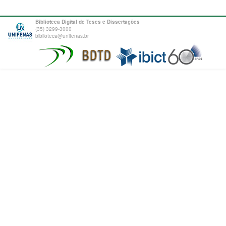
Biblioteca Digital de Teses e Dissertações
(35) 3299-3000
biblioteca@unifenas.br