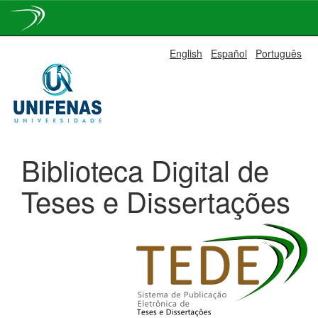
Skip
English
Español
Português
navigation
Biblioteca Digital de
Teses e Dissertações