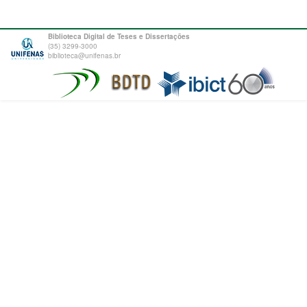
Biblioteca Digital de Teses e Dissertações
(35) 3299-3000
biblioteca@unifenas.br