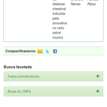
disbiose
Neves
Paiva
intestinal
induzida
pela
amoxilina
no ciclo
estral
murino
Compartilhamento
Busca facetada
Todos contribuidores
Áreas do CNPq