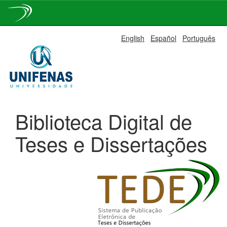
Skip
English
Español
Português
navigation
Biblioteca Digital de
Teses e Dissertações