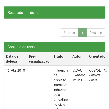
Resultado 1-1 de 1.
Anterior
1
Próximo
Conjunto de itens:
Data de
Pré-
Título
Autor
Orientador
defesa
visualização
12-Abr-2019
Influência
SILVA,
CORSETTI,
da
Evandro
Patrícia
disbiose
Neves
Paiva
intestinal
induzida
pela
amoxilina
no ciclo