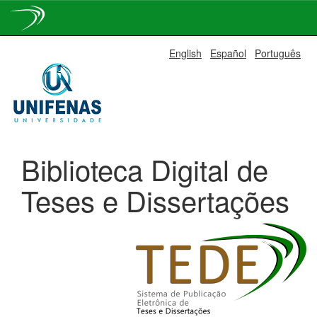
Skip
English
Español
Português
navigation
Biblioteca Digital de
Teses e Dissertações