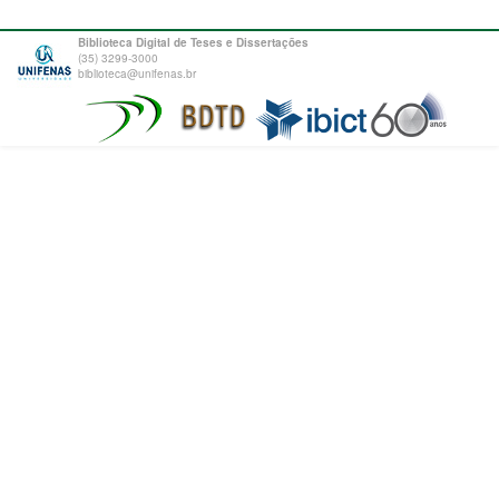
Biblioteca Digital de Teses e Dissertações
(35) 3299-3000
biblioteca@unifenas.br