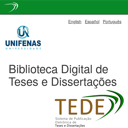
Skip
English
Español
Português
navigation
Biblioteca Digital de
Teses e Dissertações