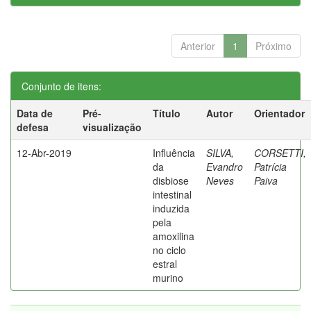
Anterior
1
Próximo
Conjunto de itens:
Data de
Pré-
Título
Autor
Orientador
defesa
visualização
12-Abr-2019
Influência
SILVA,
CORSETTI,
da
Evandro
Patrícia
disbiose
Neves
Paiva
intestinal
induzida
pela
amoxilina
no ciclo
estral
murino