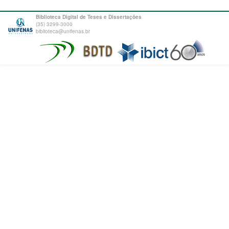
Biblioteca Digital de Teses e Dissertações
(35) 3299-3000
biblioteca@unifenas.br