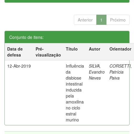
Anterior
1
Próximo
Conjunto de itens:
Data de
Pré-
Título
Autor
Orientador
defesa
visualização
12-Abr-2019
Influência
SILVA,
CORSETTI,
da
Evandro
Patrícia
disbiose
Neves
Paiva
intestinal
induzida
pela
amoxilina
no ciclo
estral
murino