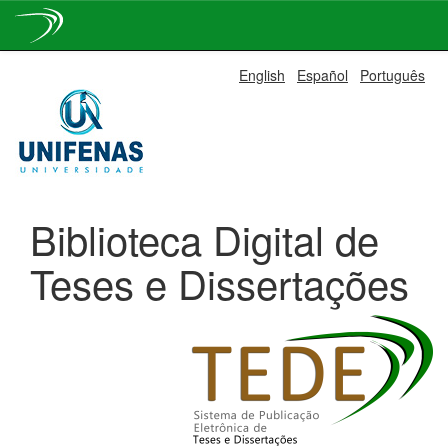
Skip
English
Español
Português
navigation
Biblioteca Digital de
Teses e Dissertações