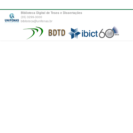
Biblioteca Digital de Teses e Dissertações
(35) 3299-3000
biblioteca@unifenas.br