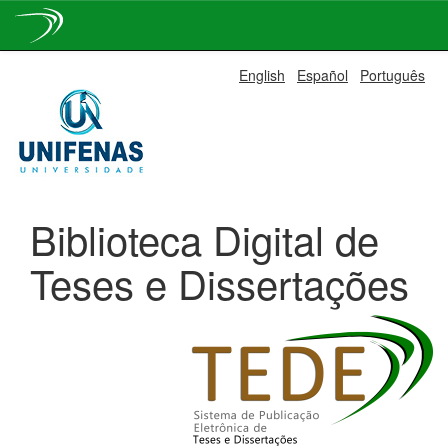
Skip
English
Español
Português
navigation
Biblioteca Digital de
Teses e Dissertações