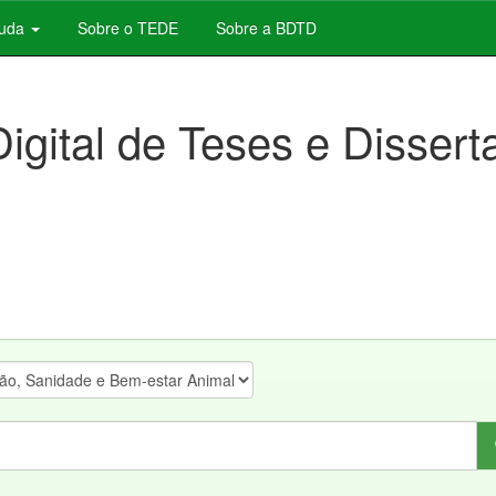
juda
Sobre o TEDE
Sobre a BDTD
Digital de Teses e Disser