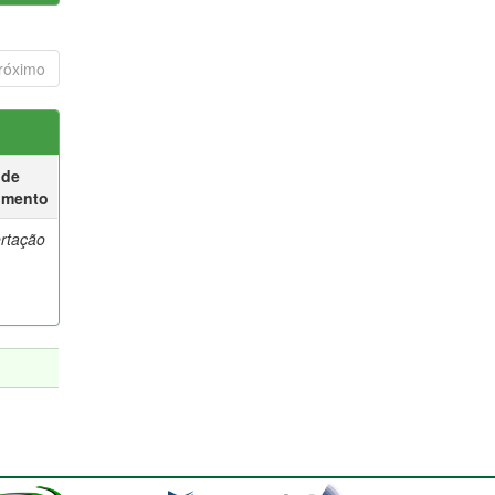
róximo
 de
umento
ertação