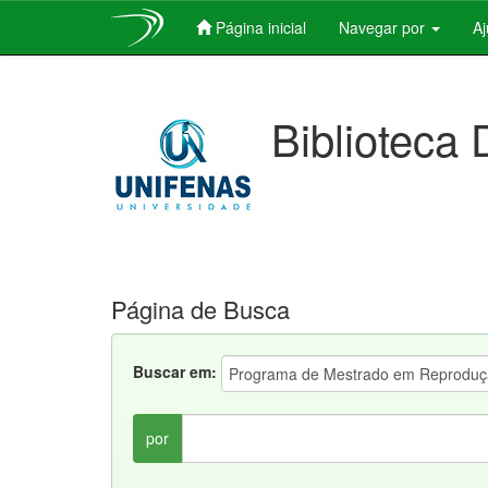
Página inicial
Navegar por
A
Skip
navigation
Biblioteca 
Página de Busca
Buscar em:
por