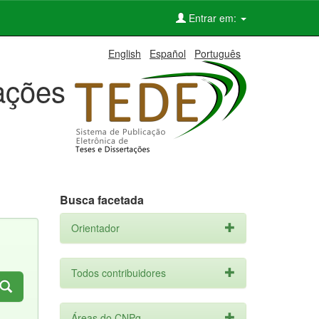
Entrar em:
English
Español
Português
tações
Busca facetada
Orientador
Todos contribuidores
Áreas do CNPq