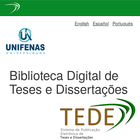
Skip
English
Español
Português
navigation
Biblioteca Digital de
Teses e Dissertações