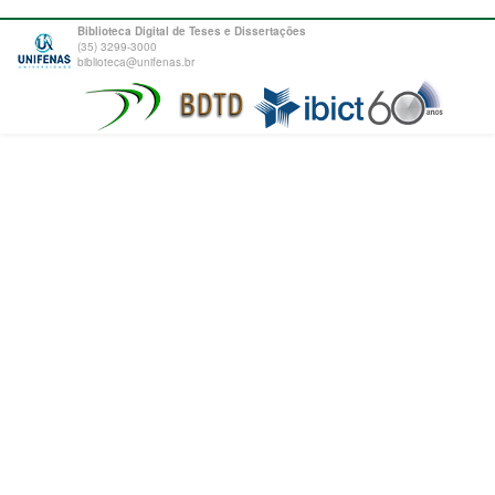
Biblioteca Digital de Teses e Dissertações
(35) 3299-3000
biblioteca@unifenas.br