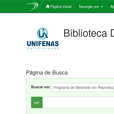
Página inicial
Navegar por
A
Skip
navigation
Biblioteca 
Página de Busca
Buscar em:
por