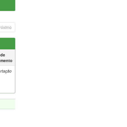
róximo
 de
umento
ertação