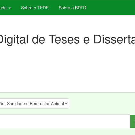
juda
Sobre o TEDE
Sobre a BDTD
Digital de Teses e Disser