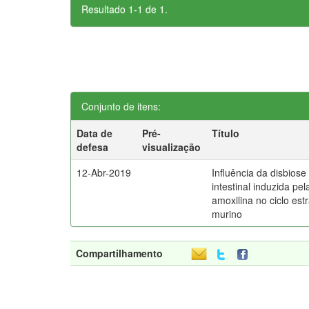
Resultado 1-1 de 1.
Conjunto de itens:
Data de
Pré-
Título
defesa
visualização
12-Abr-2019
Influência da disbiose
intestinal induzida pel
amoxilina no ciclo estr
murino
Compartilhamento