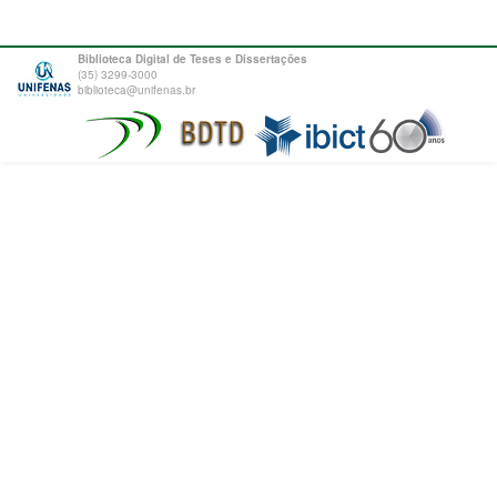
Biblioteca Digital de Teses e Dissertações
(35) 3299-3000
biblioteca@unifenas.br