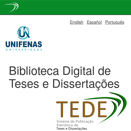
Skip
English
Español
Português
navigation
Biblioteca Digital de
Teses e Dissertações