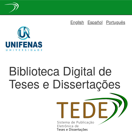
Skip
English
Español
Português
navigation
Biblioteca Digital de
Teses e Dissertações