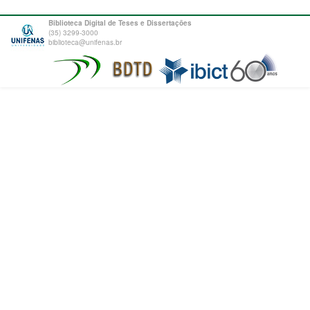
Biblioteca Digital de Teses e Dissertações
(35) 3299-3000
biblioteca@unifenas.br