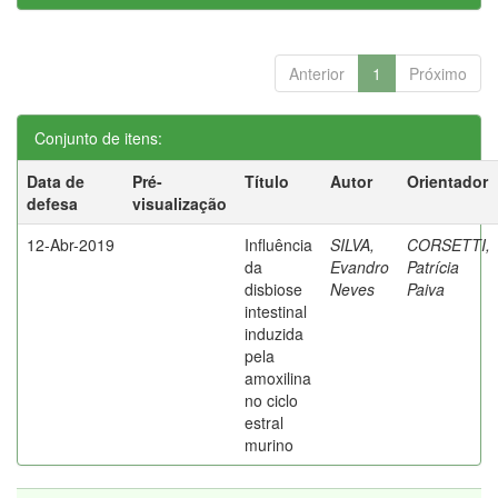
Anterior
1
Próximo
Conjunto de itens:
Data de
Pré-
Título
Autor
Orientador
defesa
visualização
12-Abr-2019
Influência
SILVA,
CORSETTI,
da
Evandro
Patrícia
disbiose
Neves
Paiva
intestinal
induzida
pela
amoxilina
no ciclo
estral
murino