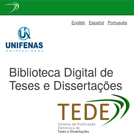
Skip
English
Español
Português
navigation
Biblioteca Digital de
Teses e Dissertações