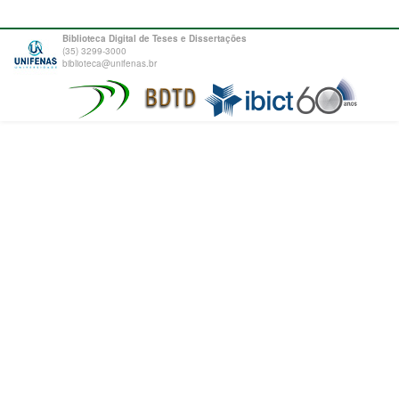
Biblioteca Digital de Teses e Dissertações
(35) 3299-3000
biblioteca@unifenas.br