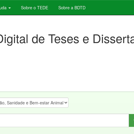
juda
Sobre o TEDE
Sobre a BDTD
Digital de Teses e Disser