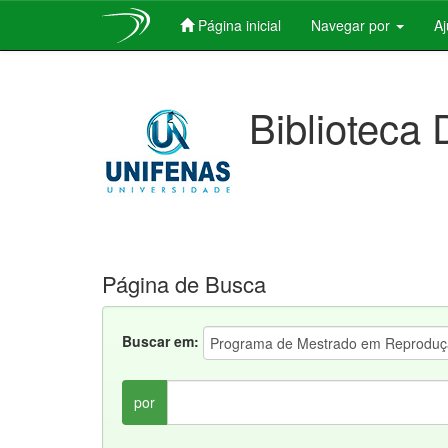
Página inicial
Navegar por
A
Skip
navigation
Biblioteca 
Página de Busca
Buscar em:
por