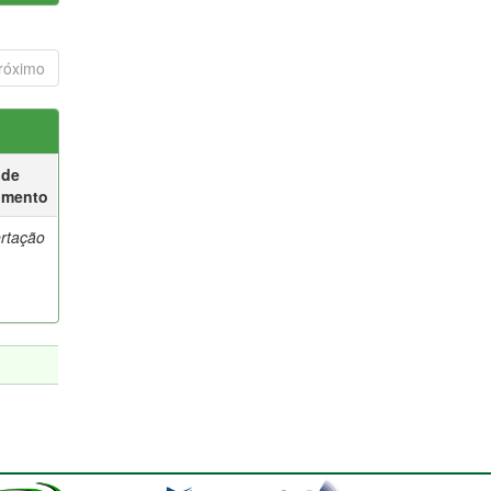
róximo
 de
umento
ertação