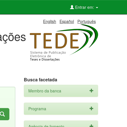
Entrar em:
English
Español
Português
tações
Busca facetada
Membro da banca
Programa
Agência de fomento