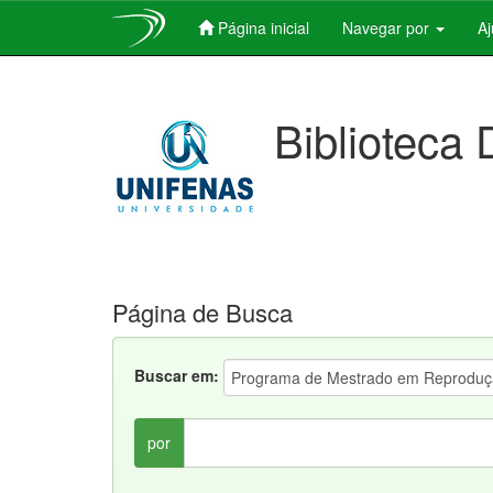
Página inicial
Navegar por
A
Skip
navigation
Biblioteca 
Página de Busca
Buscar em:
por