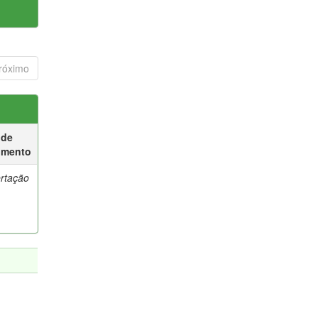
róximo
 de
umento
ertação