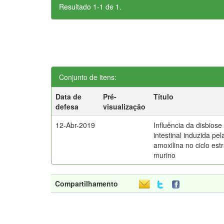
Resultado 1-1 de 1.
Conjunto de itens:
Data de
Pré-
Título
defesa
visualização
12-Abr-2019
Influência da disbiose
intestinal induzida pel
amoxilina no ciclo estr
murino
Compartilhamento