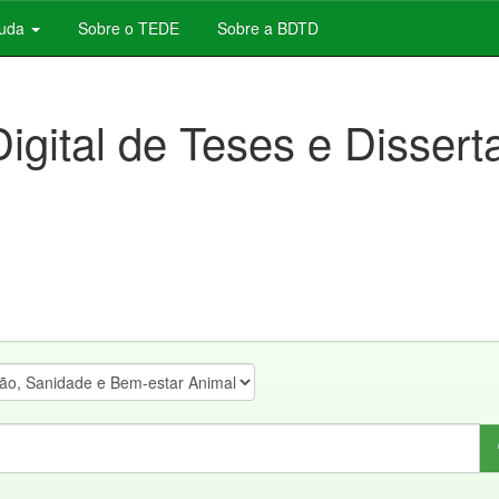
juda
Sobre o TEDE
Sobre a BDTD
Digital de Teses e Disser