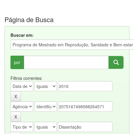
Página de Busca
Buscar em:
por
Filtros correntes: