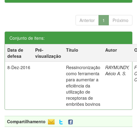
Anterior
1
Próximo
Conjunto de itens:
Data de
Pré-
Título
Autor
O
defesa
visualização
8-Dez-2016
Ressincronização
RAYMUNDY,
F
como ferramenta
Aécio A. S.
C
para aumentar a
C
eficiência da
utilização de
receptoras de
embriões bovinos
Compartilhamento