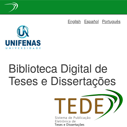
Skip
English
Español
Português
navigation
Biblioteca Digital de
Teses e Dissertações