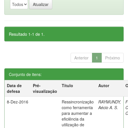
Resultado 1-1 de 1.
Anterior
1
Próximo
Conjunto de itens:
Data de
Pré-
Título
Autor
O
defesa
visualização
8-Dez-2016
Ressincronização
RAYMUNDY,
F
como ferramenta
Aécio A. S.
C
para aumentar a
C
eficiência da
utilização de