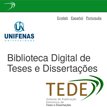
Skip
English
Español
Português
navigation
Biblioteca Digital de
Teses e Dissertações