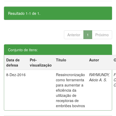
Resultado 1-1 de 1.
Anterior
1
Próximo
Conjunto de itens:
Data de
Pré-
Título
Autor
O
defesa
visualização
8-Dez-2016
Ressincronização
RAYMUNDY,
F
como ferramenta
Aécio A. S.
C
para aumentar a
C
eficiência da
utilização de
receptoras de
embriões bovinos