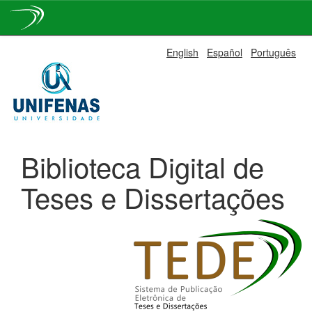
Skip
English
Español
Português
navigation
Biblioteca Digital de
Teses e Dissertações