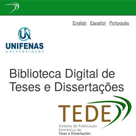
Skip
English
Español
Português
navigation
Biblioteca Digital de
Teses e Dissertações