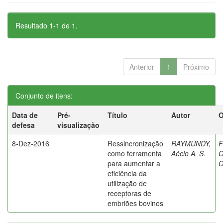
Resultado 1-1 de 1.
Anterior
1
Próximo
Conjunto de itens:
Data de
Pré-
Título
Autor
O
defesa
visualização
8-Dez-2016
Ressincronização
RAYMUNDY,
F
como ferramenta
Aécio A. S.
C
para aumentar a
C
eficiência da
utilização de
receptoras de
embriões bovinos