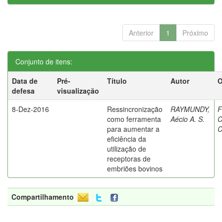
Anterior
1
Próximo
Conjunto de itens:
Data de
Pré-
Título
Autor
O
defesa
visualização
8-Dez-2016
Ressincronização
RAYMUNDY,
F
como ferramenta
Aécio A. S.
C
para aumentar a
C
eficiência da
utilização de
receptoras de
embriões bovinos
Compartilhamento