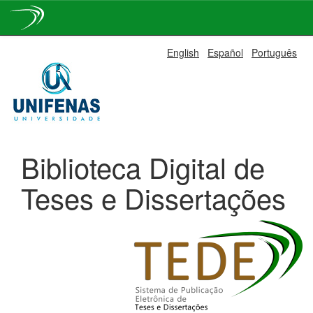
Skip
English
Español
Português
navigation
Biblioteca Digital de
Teses e Dissertações