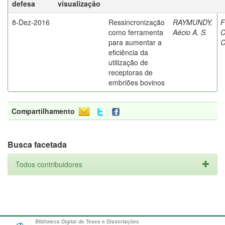
defesa
visualização
8-Dez-2016
Ressincronização
RAYMUNDY,
F
como ferramenta
Aécio A. S.
C
para aumentar a
C
eficiência da
utilização de
receptoras de
embriões bovinos
Compartilhamento
Busca facetada
Todos contribuidores
Biblioteca Digital de Teses e Dissertações