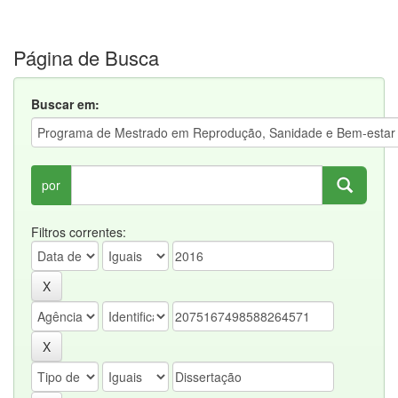
Página de Busca
Buscar em:
por
Filtros correntes: