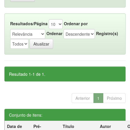
Resultados/Página
Ordenar por
Ordenar
Registro(s)
Resultado 1-1 de 1.
Anterior
1
Próximo
Conjunto de itens:
Data de
Pré-
Título
Autor
O