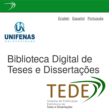
Skip
English
Español
Português
navigation
Biblioteca Digital de
Teses e Dissertações