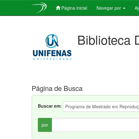
Página inicial
Navegar por
A
Skip
navigation
Biblioteca 
Página de Busca
Buscar em:
por