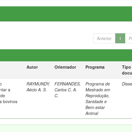
Anterior
1
P
Autor
Orientador
Programa
Tipo
doc
o
RAYMUNDY,
FERNANDES,
Programa de
Diss
ntar a
Aécio A. S.
Carlos C. A.
Mestrado em
 de
C.
Reprodução,
s bovinos
Sanidade e
Bem-estar
Animal