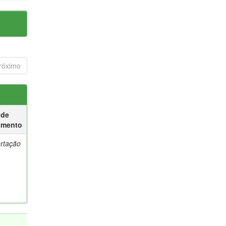
róximo
 de
umento
ertação