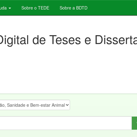
juda
Sobre o TEDE
Sobre a BDTD
Digital de Teses e Disser