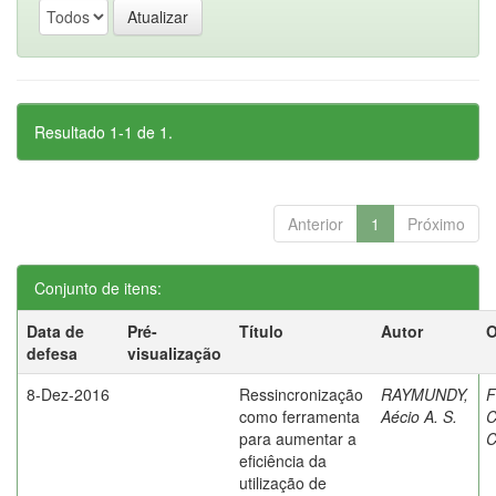
Resultado 1-1 de 1.
Anterior
1
Próximo
Conjunto de itens:
Data de
Pré-
Título
Autor
O
defesa
visualização
8-Dez-2016
Ressincronização
RAYMUNDY,
F
como ferramenta
Aécio A. S.
C
para aumentar a
C
eficiência da
utilização de