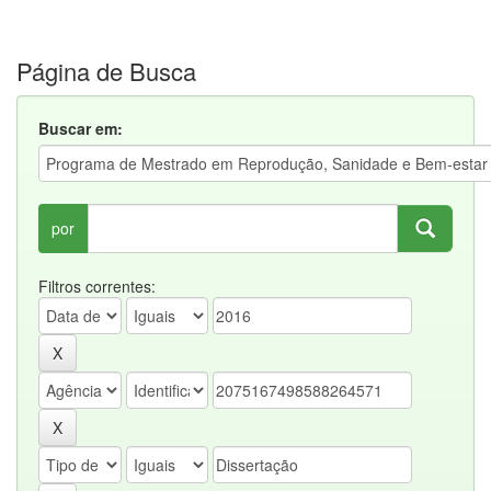
Página de Busca
Buscar em:
por
Filtros correntes: