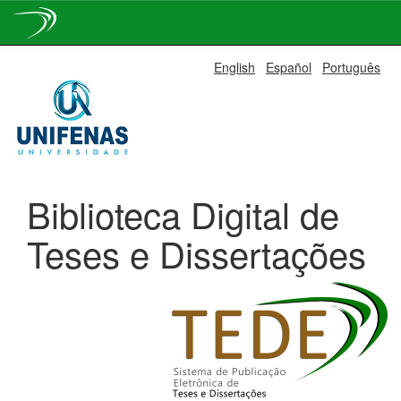
Skip
English
Español
Português
navigation
Biblioteca Digital de
Teses e Dissertações