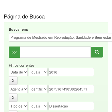
Página de Busca
Buscar em:
por
Filtros correntes: