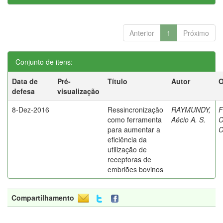
Anterior
1
Próximo
Conjunto de itens:
Data de
Pré-
Título
Autor
O
defesa
visualização
8-Dez-2016
Ressincronização
RAYMUNDY,
F
como ferramenta
Aécio A. S.
C
para aumentar a
C
eficiência da
utilização de
receptoras de
embriões bovinos
Compartilhamento