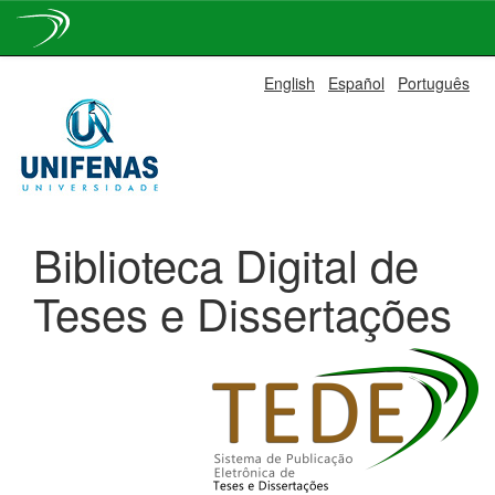
Skip
English
Español
Português
navigation
Biblioteca Digital de
Teses e Dissertações