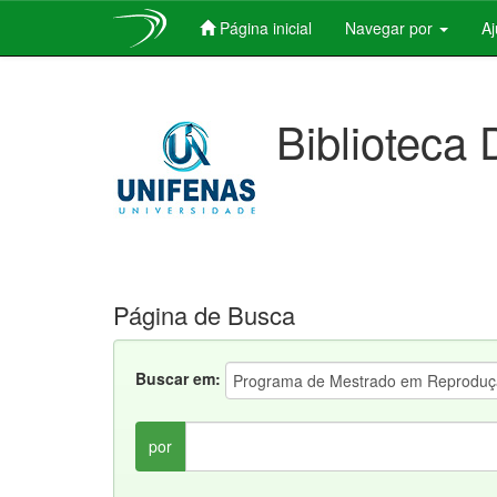
Página inicial
Navegar por
A
Skip
navigation
Biblioteca 
Página de Busca
Buscar em:
por