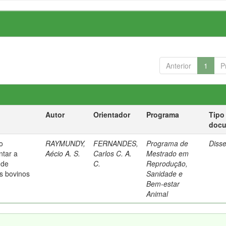
Anterior
1
P
Autor
Orientador
Programa
Tipo
doc
o
RAYMUNDY,
FERNANDES,
Programa de
Diss
ntar a
Aécio A. S.
Carlos C. A.
Mestrado em
 de
C.
Reprodução,
s bovinos
Sanidade e
Bem-estar
Animal