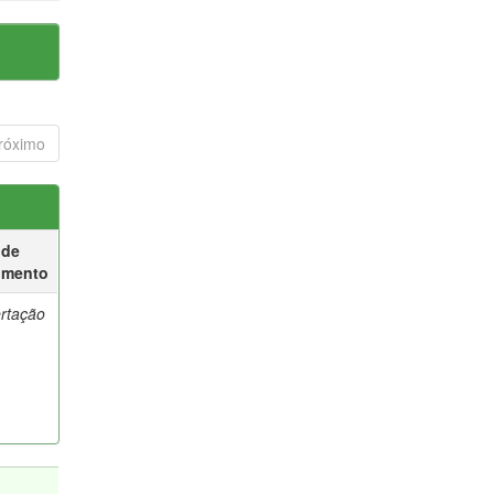
róximo
 de
umento
ertação