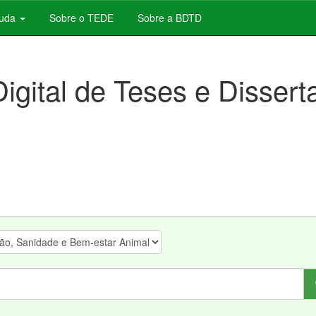
juda
Sobre o TEDE
Sobre a BDTD
Digital de Teses e Disser