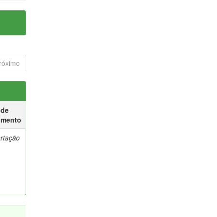
róximo
 de
umento
ertação