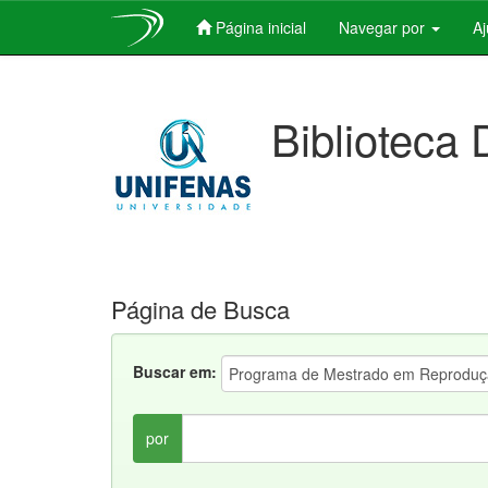
Página inicial
Navegar por
A
Skip
navigation
Biblioteca 
Página de Busca
Buscar em:
por