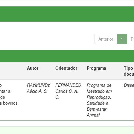
Anterior
1
P
Autor
Orientador
Programa
Tipo
doc
o
RAYMUNDY,
FERNANDES,
Programa de
Diss
ntar a
Aécio A. S.
Carlos C. A.
Mestrado em
 de
C.
Reprodução,
s bovinos
Sanidade e
Bem-estar
Animal