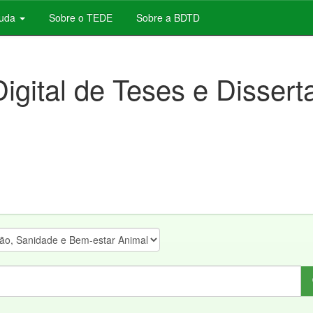
juda
Sobre o TEDE
Sobre a BDTD
Digital de Teses e Disser