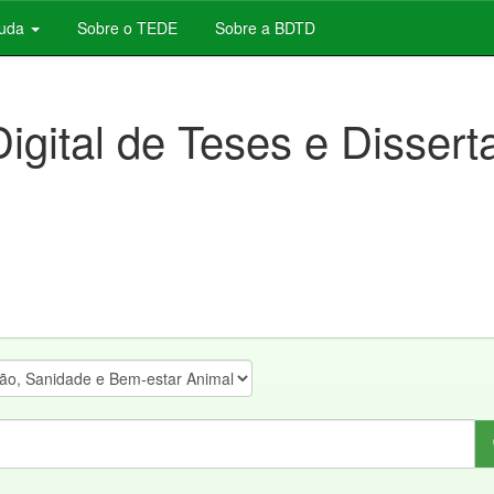
juda
Sobre o TEDE
Sobre a BDTD
Digital de Teses e Disser