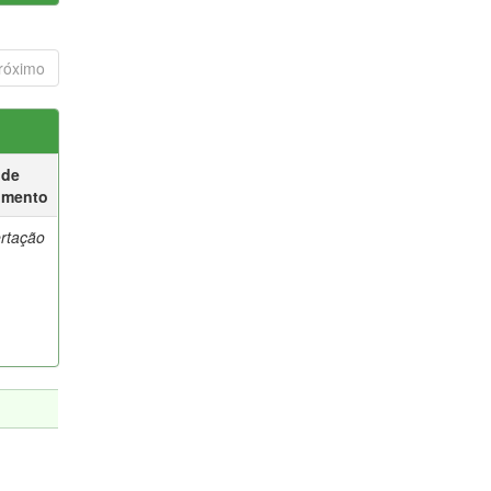
róximo
 de
umento
ertação