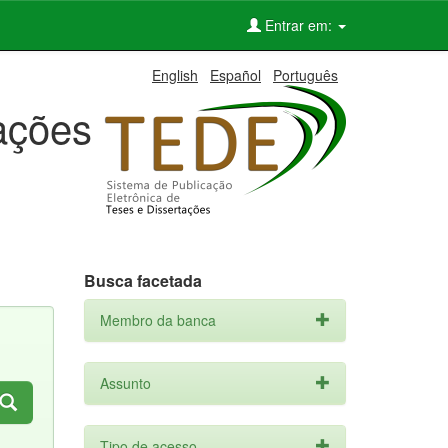
Entrar em:
English
Español
Português
tações
Busca facetada
Membro da banca
Assunto
Tipo de acesso