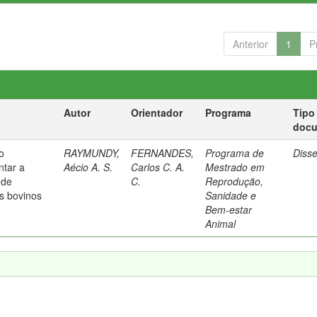
Anterior
1
P
Autor
Orientador
Programa
Tipo
doc
o
RAYMUNDY,
FERNANDES,
Programa de
Diss
ntar a
Aécio A. S.
Carlos C. A.
Mestrado em
 de
C.
Reprodução,
s bovinos
Sanidade e
Bem-estar
Animal