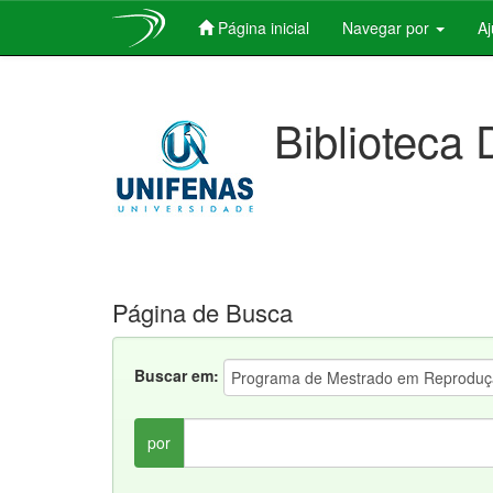
Página inicial
Navegar por
A
Skip
navigation
Biblioteca 
Página de Busca
Buscar em:
por