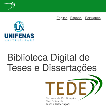
Skip
English
Español
Português
navigation
Biblioteca Digital de
Teses e Dissertações