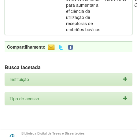
para aumentar a
C
eficiência da
utilização de
receptoras de
embriões bovinos
Compartilhamento
Busca facetada
Instituição
Tipo de acesso
Biblioteca Digital de Teses e Dissertações