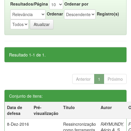
Resultados/Página
Ordenar por
Ordenar
Registro(s)
Resultado 1-1 de 1.
Anterior
1
Próximo
Conjunto de itens:
Data de
Pré-
Título
Autor
O
defesa
visualização
8-Dez-2016
Ressincronização
RAYMUNDY,
F
como ferramenta
Aécio A. S.
C