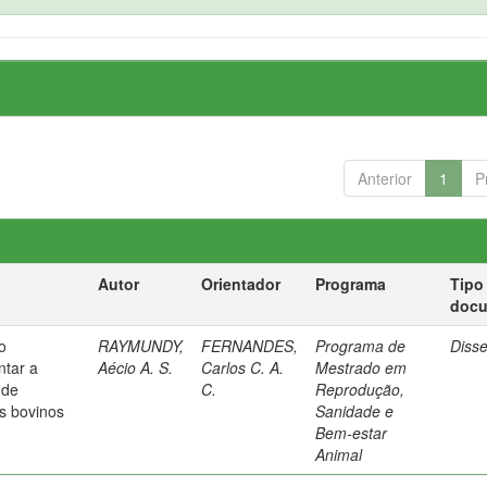
Anterior
1
P
Autor
Orientador
Programa
Tipo
doc
o
RAYMUNDY,
FERNANDES,
Programa de
Diss
ntar a
Aécio A. S.
Carlos C. A.
Mestrado em
 de
C.
Reprodução,
s bovinos
Sanidade e
Bem-estar
Animal