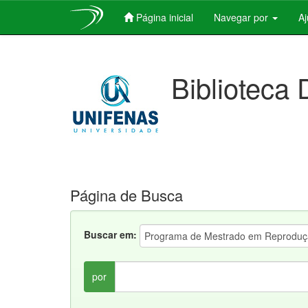
Página inicial
Navegar por
A
Skip
navigation
Biblioteca 
Página de Busca
Buscar em:
por