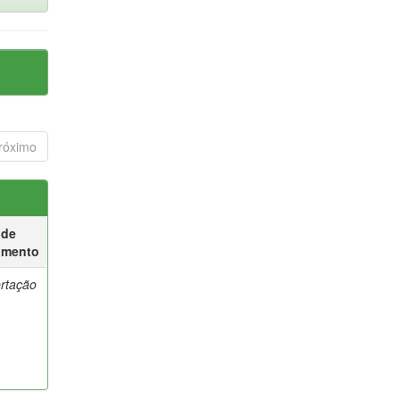
róximo
 de
umento
ertação