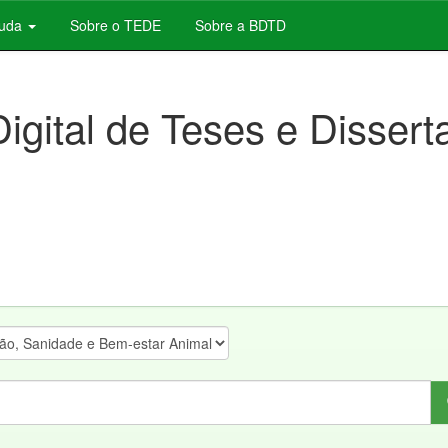
juda
Sobre o TEDE
Sobre a BDTD
Digital de Teses e Disser