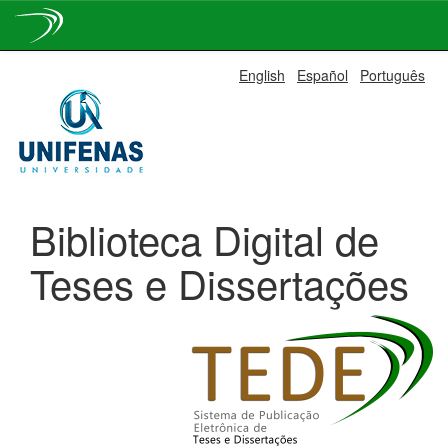
Skip
English
Español
Português
navigation
Biblioteca Digital de
Teses e Dissertações