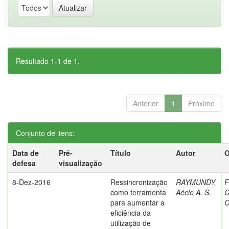
Resultado 1-1 de 1.
Anterior
1
Próximo
Conjunto de itens:
Data de
Pré-
Título
Autor
O
defesa
visualização
8-Dez-2016
Ressincronização
RAYMUNDY,
F
como ferramenta
Aécio A. S.
C
para aumentar a
C
eficiência da
utilização de