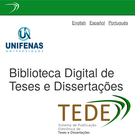
Skip
English
Español
Português
navigation
Biblioteca Digital de
Teses e Dissertações