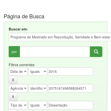
Página de Busca
Buscar em:
por
Filtros correntes: