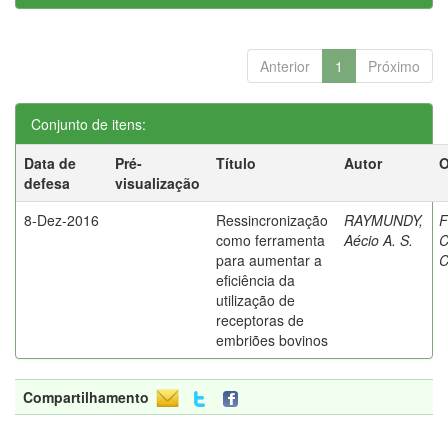
Anterior
1
Próximo
Conjunto de itens:
Data de
Pré-
Título
Autor
O
defesa
visualização
8-Dez-2016
Ressincronização
RAYMUNDY,
F
como ferramenta
Aécio A. S.
C
para aumentar a
C
eficiência da
utilização de
receptoras de
embriões bovinos
Compartilhamento