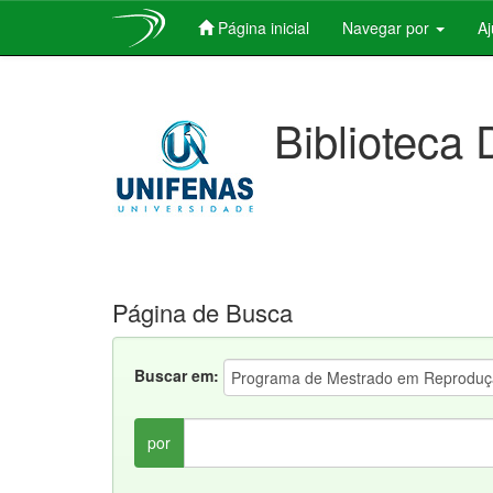
Página inicial
Navegar por
A
Skip
navigation
Biblioteca 
Página de Busca
Buscar em:
por