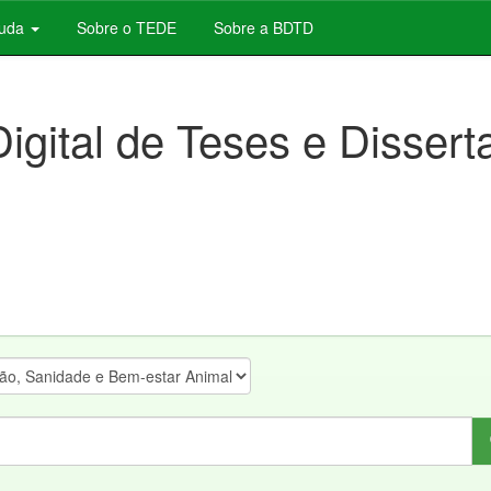
juda
Sobre o TEDE
Sobre a BDTD
Digital de Teses e Disser