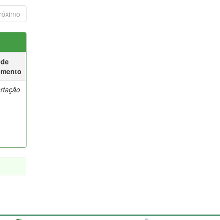
róximo
 de
umento
ertação