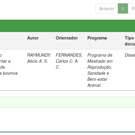
Anterior
1
P
Autor
Orientador
Programa
Tipo
doc
o
RAYMUNDY,
FERNANDES,
Programa de
Diss
ntar a
Aécio A. S.
Carlos C. A.
Mestrado em
 de
C.
Reprodução,
s bovinos
Sanidade e
Bem-estar
Animal