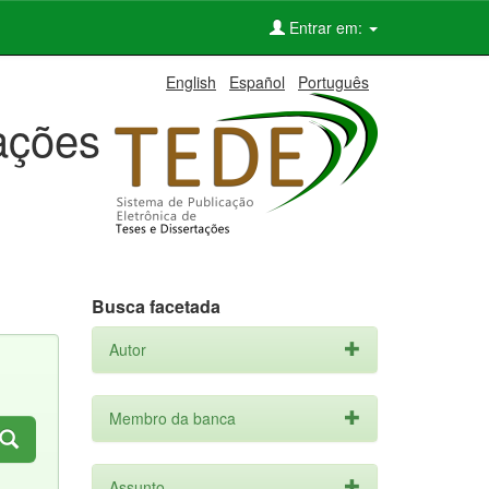
Entrar em:
English
Español
Português
tações
Busca facetada
Autor
Membro da banca
Assunto