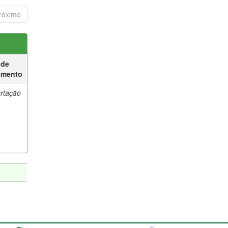
róximo
 de
umento
ertação