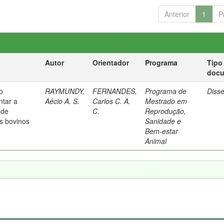
Anterior
1
P
Autor
Orientador
Programa
Tipo
doc
o
RAYMUNDY,
FERNANDES,
Programa de
Diss
ntar a
Aécio A. S.
Carlos C. A.
Mestrado em
 de
C.
Reprodução,
s bovinos
Sanidade e
Bem-estar
Animal