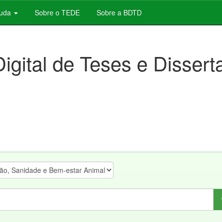
juda
Sobre o TEDE
Sobre a BDTD
Digital de Teses e Disser