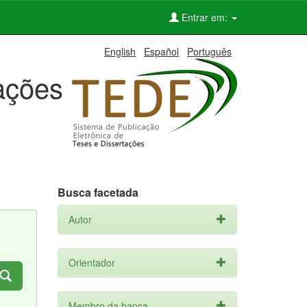
Entrar em:
English
Español
Português
tações
Busca facetada
Autor
Orientador
Membro da banca