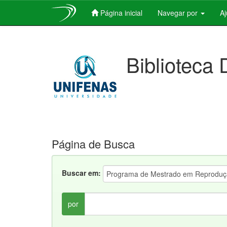
Página inicial
Navegar por
A
Skip
navigation
Biblioteca 
Página de Busca
Buscar em:
por