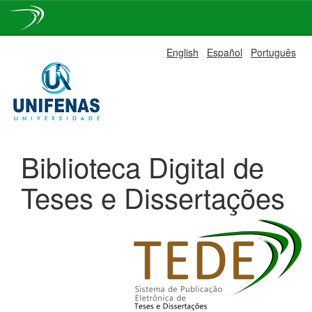
Skip
English
Español
Português
navigation
Biblioteca Digital de
Teses e Dissertações