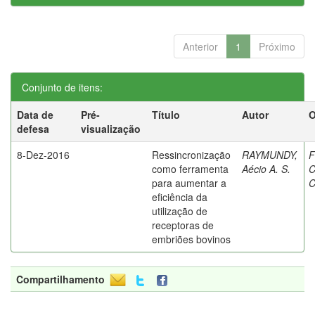
Anterior
1
Próximo
Conjunto de itens:
Data de
Pré-
Título
Autor
O
defesa
visualização
8-Dez-2016
Ressincronização
RAYMUNDY,
F
como ferramenta
Aécio A. S.
C
para aumentar a
C
eficiência da
utilização de
receptoras de
embriões bovinos
Compartilhamento