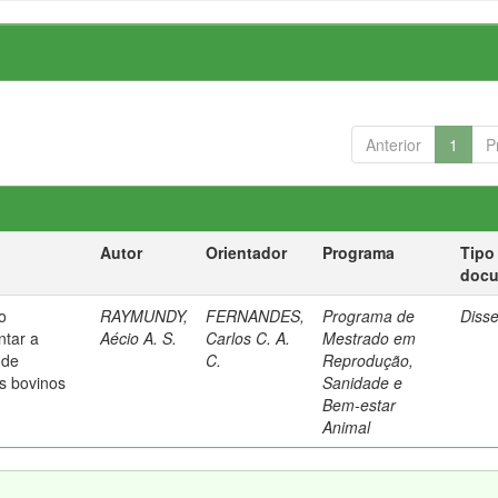
Anterior
1
P
Autor
Orientador
Programa
Tipo
doc
o
RAYMUNDY,
FERNANDES,
Programa de
Diss
ntar a
Aécio A. S.
Carlos C. A.
Mestrado em
 de
C.
Reprodução,
s bovinos
Sanidade e
Bem-estar
Animal