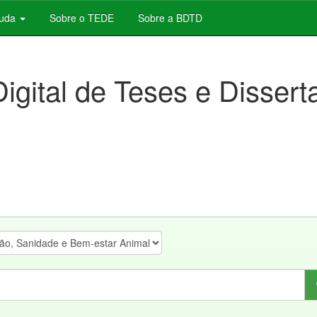
juda
Sobre o TEDE
Sobre a BDTD
Digital de Teses e Disser