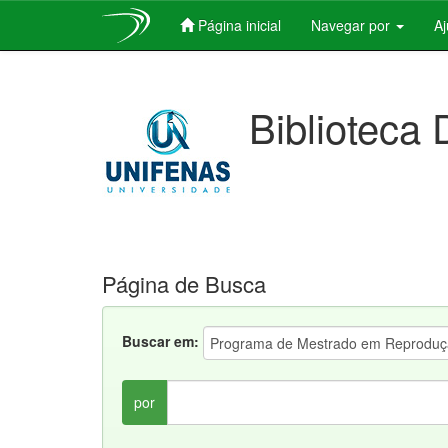
Página inicial
Navegar por
A
Skip
navigation
Biblioteca 
Página de Busca
Buscar em:
por