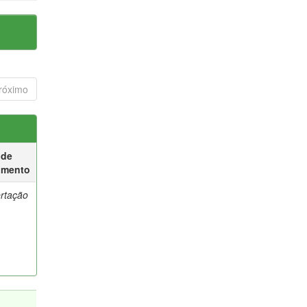
róximo
 de
umento
ertação