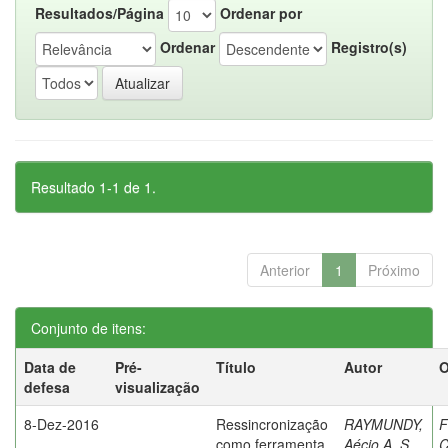
Resultados/Página
Ordenar por
Ordenar
Registro(s)
Resultado 1-1 de 1.
Anterior
1
Próximo
Conjunto de itens:
Data de
Pré-
Título
Autor
O
defesa
visualização
8-Dez-2016
Ressincronização
RAYMUNDY,
F
como ferramenta
Aécio A. S.
C