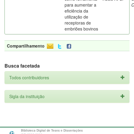
para aumentar a
C
eficiência da
utilização de
receptoras de
embriões bovinos
Compartilhamento
Busca facetada
Todos contribuidores
Sigla da instituição
Biblioteca Digital de Teses e Dissertações