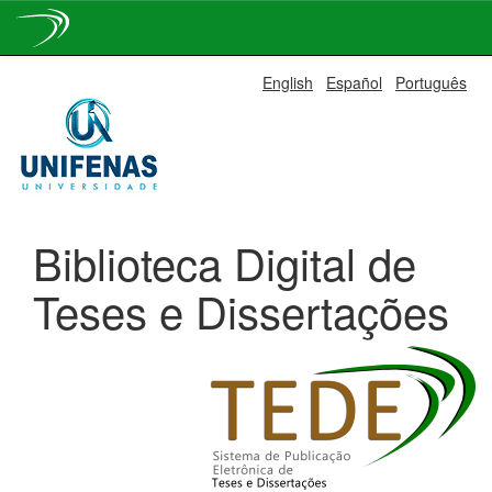
Skip
English
Español
Português
navigation
Biblioteca Digital de
Teses e Dissertações