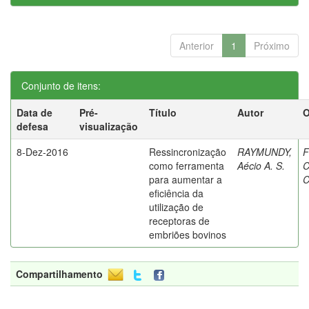
Anterior
1
Próximo
Conjunto de itens:
Data de
Pré-
Título
Autor
O
defesa
visualização
8-Dez-2016
Ressincronização
RAYMUNDY,
F
como ferramenta
Aécio A. S.
C
para aumentar a
C
eficiência da
utilização de
receptoras de
embriões bovinos
Compartilhamento