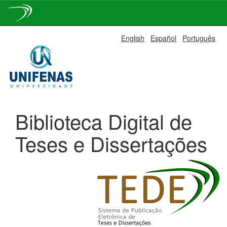
Skip
English
Español
Português
navigation
Biblioteca Digital de
Teses e Dissertações