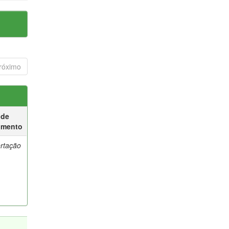
róximo
 de
umento
ertação