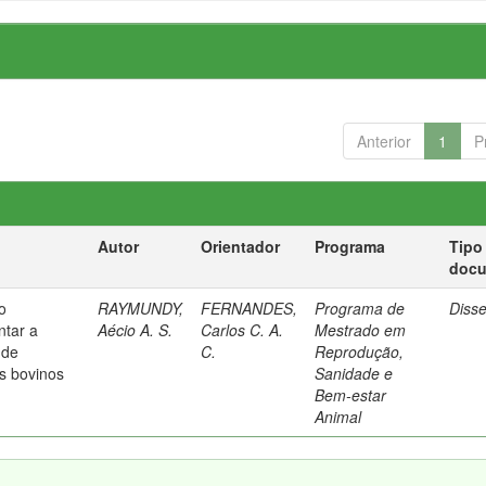
Anterior
1
P
Autor
Orientador
Programa
Tipo
doc
o
RAYMUNDY,
FERNANDES,
Programa de
Diss
ntar a
Aécio A. S.
Carlos C. A.
Mestrado em
 de
C.
Reprodução,
s bovinos
Sanidade e
Bem-estar
Animal