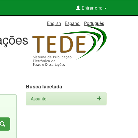
Entrar em:
English
Español
Português
tações
Busca facetada
Assunto