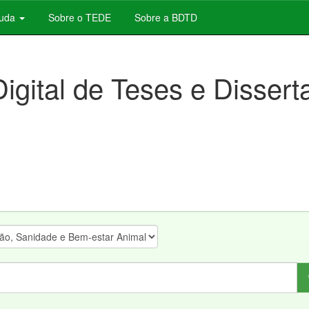
juda
Sobre o TEDE
Sobre a BDTD
Digital de Teses e Disser