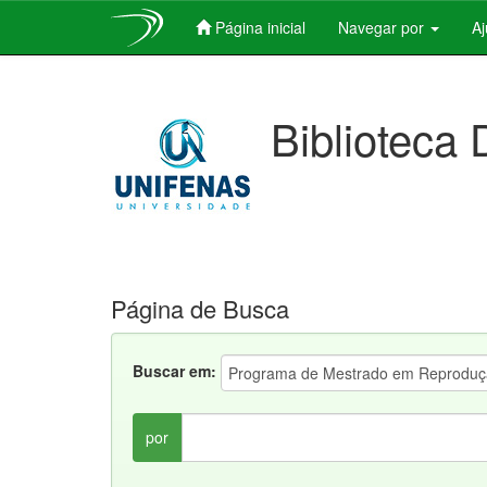
Página inicial
Navegar por
A
Skip
navigation
Biblioteca 
Página de Busca
Buscar em:
por