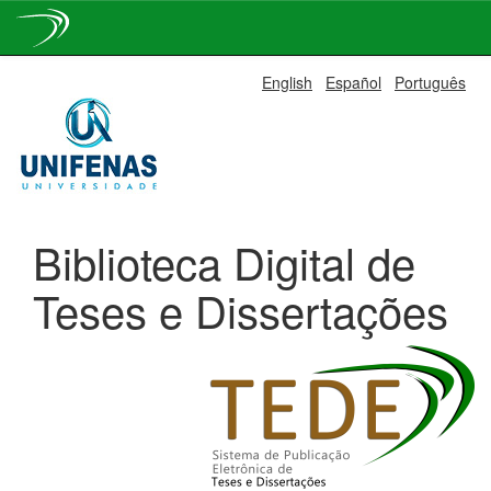
Skip
English
Español
Português
navigation
Biblioteca Digital de
Teses e Dissertações