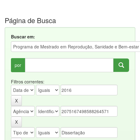
Página de Busca
Buscar em:
por
Filtros correntes: