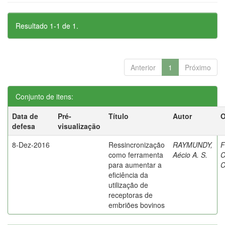
Resultado 1-1 de 1.
Anterior
1
Próximo
Conjunto de itens:
Data de
Pré-
Título
Autor
O
defesa
visualização
8-Dez-2016
Ressincronização
RAYMUNDY,
F
como ferramenta
Aécio A. S.
C
para aumentar a
C
eficiência da
utilização de
receptoras de
embriões bovinos