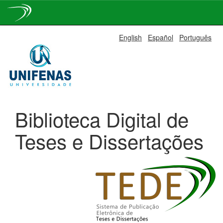
Skip
English
Español
Português
navigation
Biblioteca Digital de
Teses e Dissertações