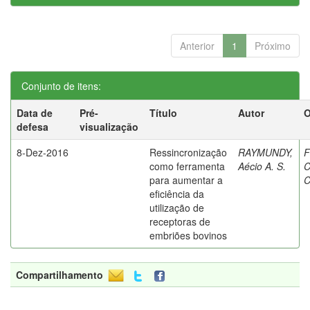
Anterior
1
Próximo
Conjunto de itens:
Data de
Pré-
Título
Autor
O
defesa
visualização
8-Dez-2016
Ressincronização
RAYMUNDY,
F
como ferramenta
Aécio A. S.
C
para aumentar a
C
eficiência da
utilização de
receptoras de
embriões bovinos
Compartilhamento