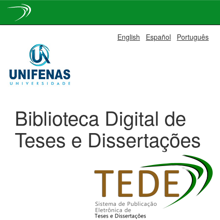
Skip
English
Español
Português
navigation
Biblioteca Digital de
Teses e Dissertações