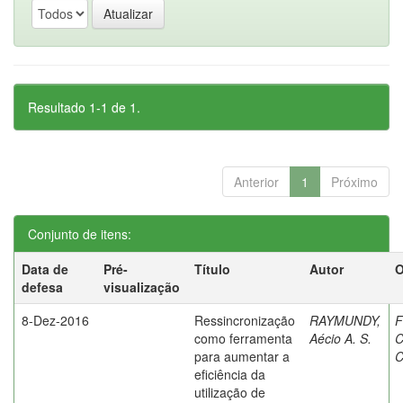
Resultado 1-1 de 1.
Anterior
1
Próximo
Conjunto de itens:
Data de
Pré-
Título
Autor
O
defesa
visualização
8-Dez-2016
Ressincronização
RAYMUNDY,
F
como ferramenta
Aécio A. S.
C
para aumentar a
C
eficiência da
utilização de