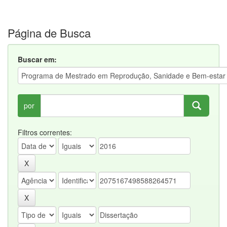
Página de Busca
Buscar em:
por
Filtros correntes: