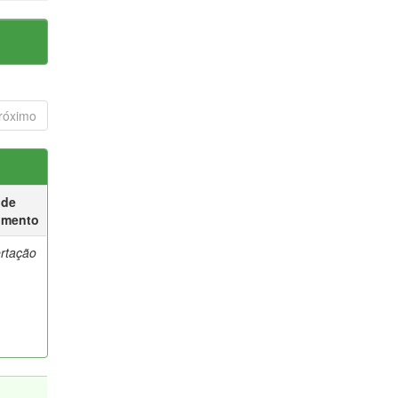
róximo
 de
umento
ertação