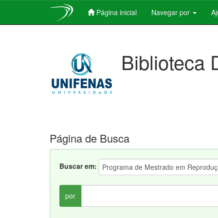
Página inicial
Navegar por
A
Skip
navigation
Biblioteca 
Página de Busca
Buscar em:
por