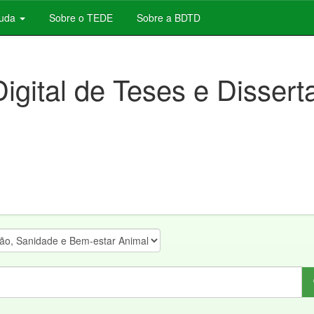
juda
Sobre o TEDE
Sobre a BDTD
Digital de Teses e Disser