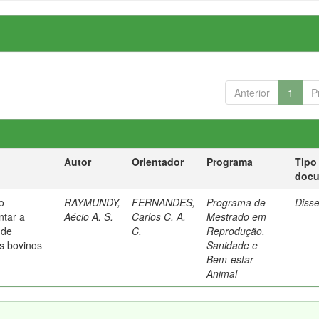
Anterior
1
P
Autor
Orientador
Programa
Tipo
doc
o
RAYMUNDY,
FERNANDES,
Programa de
Diss
ntar a
Aécio A. S.
Carlos C. A.
Mestrado em
 de
C.
Reprodução,
s bovinos
Sanidade e
Bem-estar
Animal