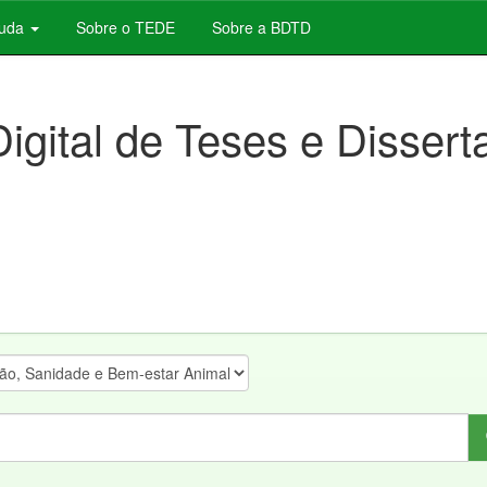
juda
Sobre o TEDE
Sobre a BDTD
Digital de Teses e Disser