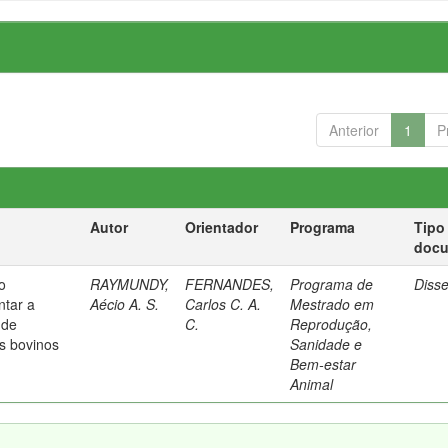
Anterior
1
P
Autor
Orientador
Programa
Tipo
doc
o
RAYMUNDY,
FERNANDES,
Programa de
Diss
ntar a
Aécio A. S.
Carlos C. A.
Mestrado em
 de
C.
Reprodução,
s bovinos
Sanidade e
Bem-estar
Animal