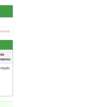
róximo
 de
umento
ertação