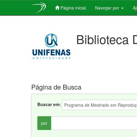
Página inicial
Navegar por
A
Skip
navigation
Biblioteca 
Página de Busca
Buscar em:
por