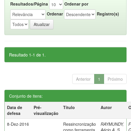
Resultados/Página
Ordenar por
Ordenar
Registro(s)
Resultado 1-1 de 1.
Anterior
1
Próximo
Conjunto de itens:
Data de
Pré-
Título
Autor
O
defesa
visualização
8-Dez-2016
Ressincronização
RAYMUNDY,
F
como ferramenta
Aécio A. S.
C