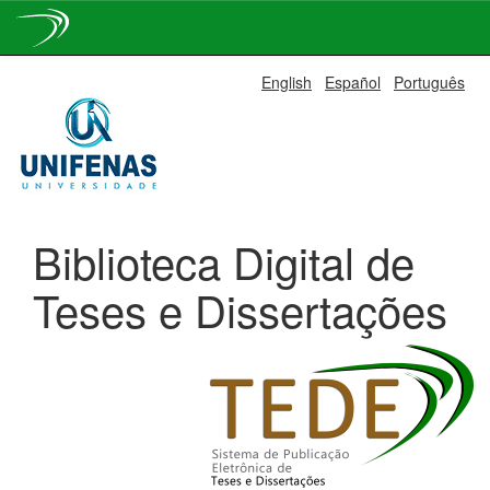
Skip
English
Español
Português
navigation
Biblioteca Digital de
Teses e Dissertações