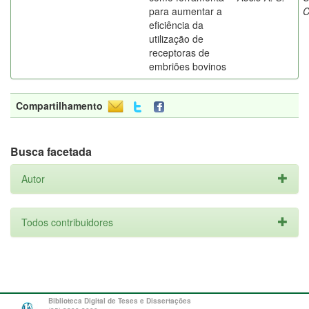
para aumentar a
C
eficiência da
utilização de
receptoras de
embriões bovinos
Compartilhamento
Busca facetada
Autor
Todos contribuidores
Biblioteca Digital de Teses e Dissertações