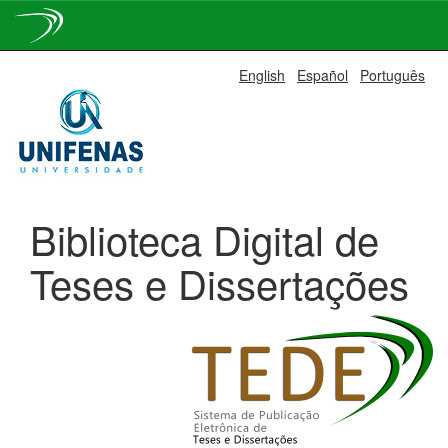
Skip
English
Español
Português
navigation
Biblioteca Digital de
Teses e Dissertações