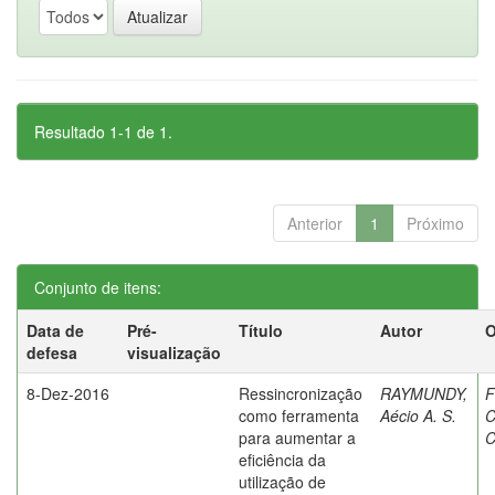
Resultado 1-1 de 1.
Anterior
1
Próximo
Conjunto de itens:
Data de
Pré-
Título
Autor
O
defesa
visualização
8-Dez-2016
Ressincronização
RAYMUNDY,
F
como ferramenta
Aécio A. S.
C
para aumentar a
C
eficiência da
utilização de