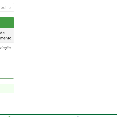
róximo
 de
umento
ertação