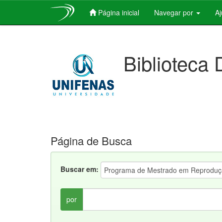
Página inicial
Navegar por
A
Skip
navigation
Biblioteca 
Página de Busca
Buscar em:
por