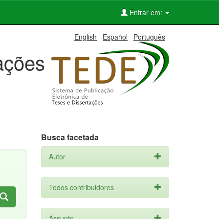
Entrar em:
English
Español
Português
tações
Busca facetada
Autor
Todos contribuidores
Assunto