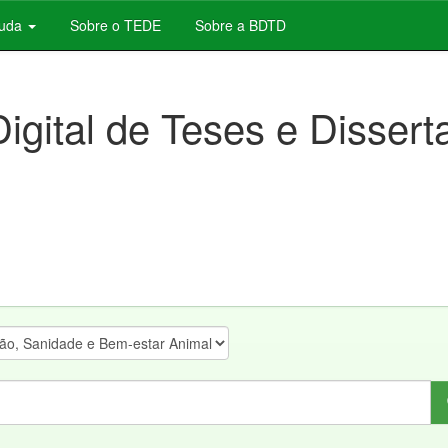
juda
Sobre o TEDE
Sobre a BDTD
Digital de Teses e Disser