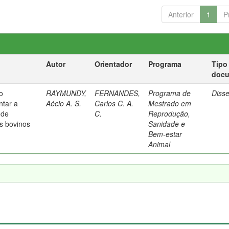
Anterior
1
P
Autor
Orientador
Programa
Tipo
doc
o
RAYMUNDY,
FERNANDES,
Programa de
Diss
ntar a
Aécio A. S.
Carlos C. A.
Mestrado em
 de
C.
Reprodução,
s bovinos
Sanidade e
Bem-estar
Animal