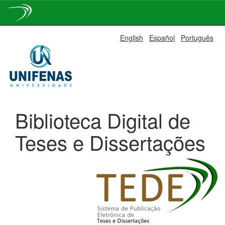
Skip
English
Español
Português
navigation
Biblioteca Digital de
Teses e Dissertações