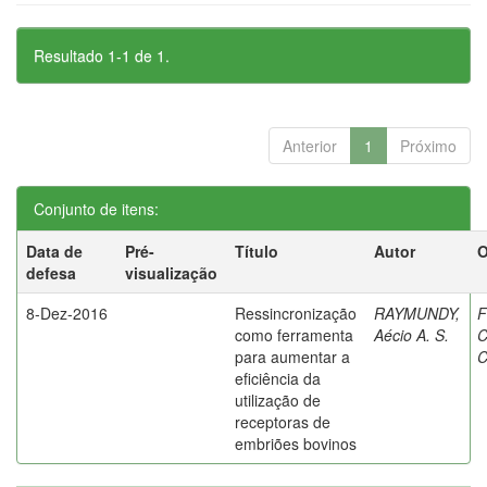
Resultado 1-1 de 1.
Anterior
1
Próximo
Conjunto de itens:
Data de
Pré-
Título
Autor
O
defesa
visualização
8-Dez-2016
Ressincronização
RAYMUNDY,
F
como ferramenta
Aécio A. S.
C
para aumentar a
C
eficiência da
utilização de
receptoras de
embriões bovinos