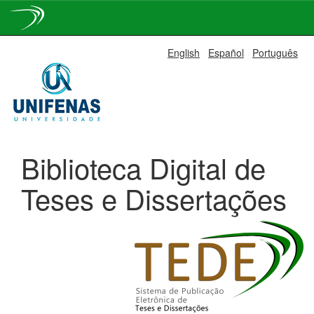
Skip
English
Español
Português
navigation
Biblioteca Digital de
Teses e Dissertações