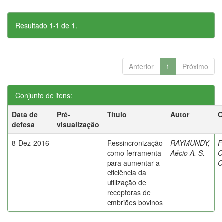
Resultado 1-1 de 1.
Anterior
1
Próximo
Conjunto de itens:
Data de
Pré-
Título
Autor
O
defesa
visualização
8-Dez-2016
Ressincronização
RAYMUNDY,
F
como ferramenta
Aécio A. S.
C
para aumentar a
C
eficiência da
utilização de
receptoras de
embriões bovinos